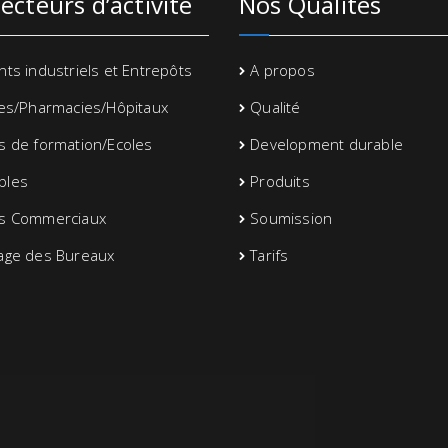
ecteurs d’activité
Nos Qualités
ts industriels et Entrepôts
A propos
ues/Pharmacies/Hôpitaux
Qualité
s de formation/Ecoles
Development durable
bles
Produits
s Commerciaux
Soumission
age des Bureaux
Tarifs