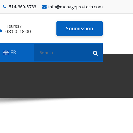
514-360-5733
info@menagepro-tech.com
Heures?
Qualité?
Soumission
08:00-18:00
Certifié Iso 9001
Recherche
FR
pour :