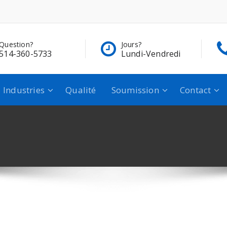
estion?
Jours?
14-360-5733
Lundi-Vendredi
Industries
Qualité
Soumission
Contact