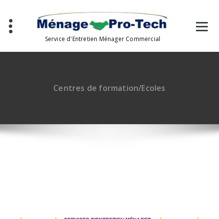
Aller
au
contenu
Service d'Entretien Ménager Commercial
Centres de formation/Ecoles