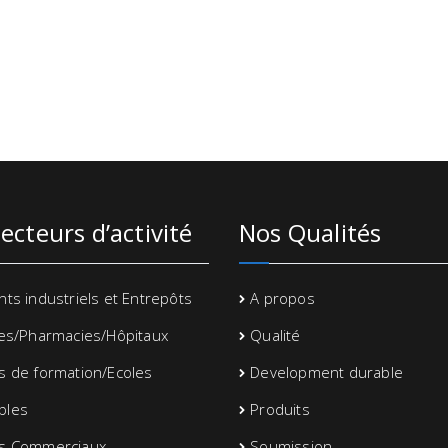
ecteurs d’activité
Nos Qualités
ts industriels et Entrepôts
A propos
ues/Pharmacies/Hôpitaux
Qualité
s de formation/Ecoles
Development durable
bles
Produits
s Commerciaux
Soumission