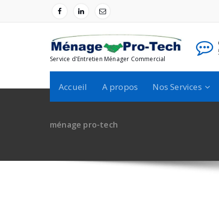
Aller
au
contenu
ures?
Qualité?
:00-18:00
Certifié Iso 9001
Service d'Entretien Ménager Commercial
Accueil
A propos
Nos Services
ménage pro-tech