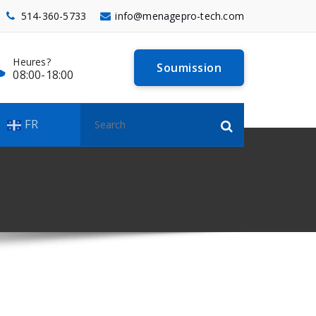
514-360-5733
info@menagepro-tech.com
Heures?
Qualité?
Soumission
08:00-18:00
Certifié Iso 9001
Recherche
FR
pour :