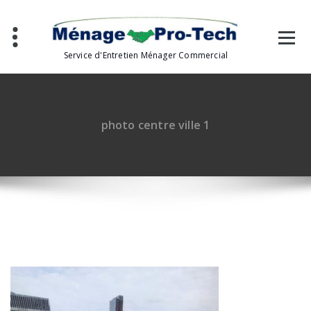
Aller
au
contenu
Service d'Entretien Ménager Commercial
photo centre ville 1