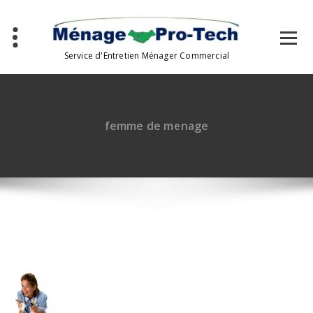
Aller
au
contenu
Service d'Entretien Ménager Commercial
femme de menage